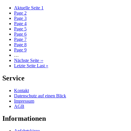
Aktuelle Seite
1
Page
2
Page
3
Page
4
Page
5
Page
6
Page
7
Page
8
Page
9
…
Nächste Seite
››
Letzte Seite
Last »
Service
Kontakt
Datenschutz auf einen Blick
Impressum
AGB
Informationen
Anfahrtskizze